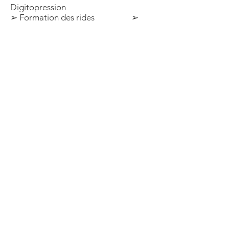
Digitopression
➢ Formation des rides ➢
Stimulation musculaire
➢ Méthodes de réparation ➢
Ventouse et ridoki
➢ Anatomie du visage ➢
Recettes de beauté
POUR PLUS
D'INFORMATIONS
Contactez-nous
CERF ACADEMY
23 RUE DU 8 MAI 1945
92000 NANTERRE