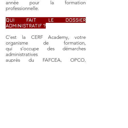
année pour la formation
professionnelle.
QUI FAIT LE DOSSIER
ADMINISTRATIF ?
C’est la CERF Academy, votre
organisme de formation,
qui s’occupe des démarches
administratives
auprès du FAFCEA, OPCO,
AGEFICE ...
ÊTES-VOUS
ASSURE EFFICACEMENT ?
Grâce à la CERF Academy vous
pouvez bénéficier d’une assurance
unique en France dédiée aux
professionnels de l’esthétique vous
assurant le versement de capitaux en
cas de blessures de vos mains ou de