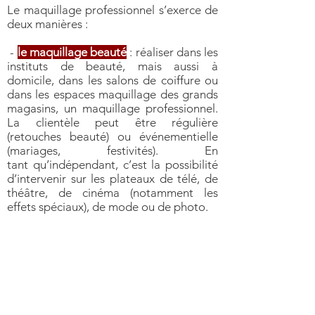
Le maquillage professionnel s’exerce de
deux manières :
-
le maquillage beauté
: réaliser dans les
instituts de beauté, mais aussi à
domicile, dans les salons de coiffure ou
dans les espaces maquillage des grands
magasins, un maquillage professionnel.
La clientèle peut être régulière
(retouches beauté) ou événementielle
(mariages, festivités). En
tant qu’indépendant, c’est la possibilité
d’intervenir sur les plateaux de télé, de
théâtre, de cinéma (notamment les
effets spéciaux), de mode ou de photo.
-
la création de tendances
: devenir le
directeur artistique d'une marque de
maquillage pour créer les tendances en
choisissant les couleurs et les textures
qui seront données en modèle aux
maquilleurs.