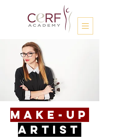
make-up
artist