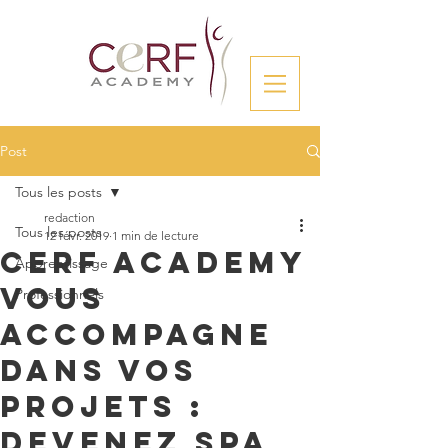
Post
Tous les posts
redaction
Tous les posts
12 févr. 2019
1 min de lecture
Cerf Academy
Apprentissage
vous
Professionnels
accompagne
dans vos
projets :
devenez spa