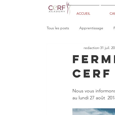
ACCUEIL
CAP
Tous les posts
Apprentissage
redaction
31 juil. 2
FERM
CERF
Nous vous informon
au lundi 27 août  201