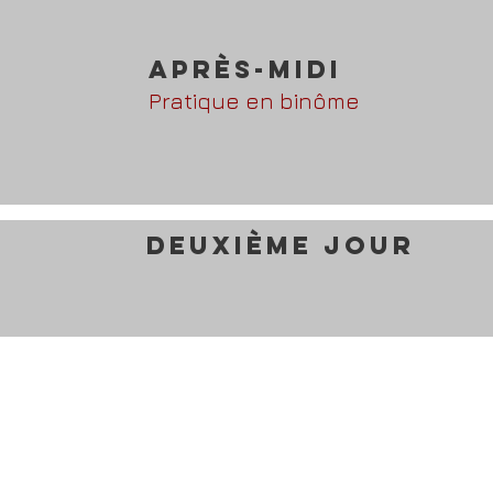
APRès-MIDI
Pratique en binôme
Deuxième Jour