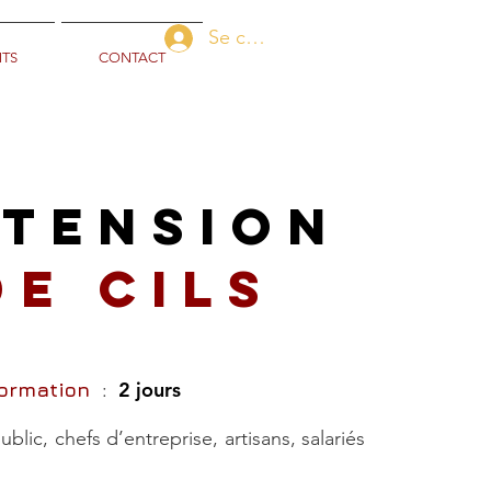
Se connecter
TS
CONTACT
xtension
de cils
2 jours
formation
:
ublic, chefs d’entreprise, artisans, salariés