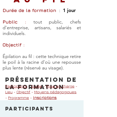
1 jour
Durée de la formation
:
Public :
tout public, chefs
d’entreprise, artisans, salariés et
individuels.
Objectif :
Épilation au fil : cette technique retire
le poil à la racine d’où une repousse
plus lente (réservé au visage).
Présentation de
lA FORMATION
Participants
-
Durée
-
Prise en charge
-
Lieu
-
Objectif
-
Moyens pédagogiques
-
Programme
-
Inscriptions
PARTICIPANTS