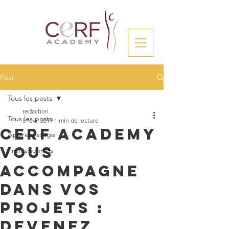
Post
Tous les posts
redaction
Tous les posts
5 févr. 2019
1 min de lecture
Cerf Academy
Apprentissage
vous
Professionnels
accompagne
dans vos
projets :
devenez