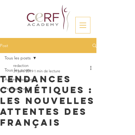
Post
Tous les posts
redaction
Tous les posts
31 janv. 2019
1 min de lecture
Tendances
Apprentissage
cosmétiques :
Professionnels
les nouvelles
attentes des
Français